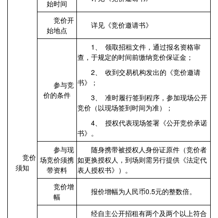
始时间
竞价开
详见《竞价邀请书》
始地点
1、 领取招租文件，通过报名资格审
查，于规定的时间前缴纳竞价保证金；
2、 收到交易机构发出的《竞价邀请
书》；
参与竞
价的条件
3、 准时履行签到程序，参加现场公开
竞价（以现场签到时间为准）；
4、 授权代表现场签署《公开竞价承诺
书》。
参与现
随身携带被授权人身份证原件（竞价者
竞价
场竞价须携
如更换授权人，到场则需另行提供《法定代
须知
带资料
表人授权书》）。
竞价增
报价增幅为人民币0.5元的整数倍。
幅
经自主公开招租有两个及两个以上符合