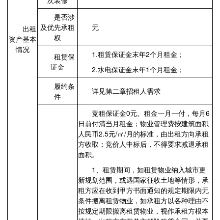
次装修
是否涉
及优先承租
无
出租
权
资产基本
情况
1.租赁保证金末年2个月租金；
租赁保
证金
2.水电保证金末年1个月租金；
履约条
详见第二章招租人需求
件
竞租保证金0元。租金一月一付，每月6
日前付清当月租金；物业管理费按建筑面积
人民币2.5元/㎡/月的标准，由出租方向承租
方收取；竞价人中标后，不得要求减退承租
面积。
1、租赁期间，如租赁物业纳入城市更
新规划范围，或遇国家征收土地等情形，承
租方应在收到甲方书面通知的规定期限内无
条件搬离租赁物业，如承租方以各种理由不
按规定期限搬离租赁物业，视作承租方根本