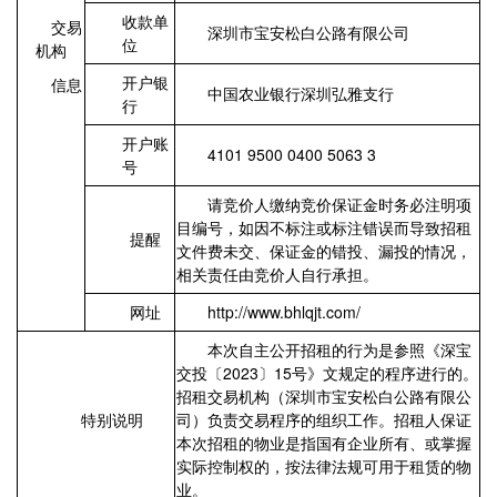
收款单
交易
深圳市宝安松白公路有限公司
位
机构
开户银
信息
中国农业银行深圳弘雅支行
行
开户账
4101 9500 0400 5063 3
号
请竞价人缴纳竞价保证金时务必注明项
目编号，如因不标注或标注错误而导致招租
提醒
文件费未交、保证金的错投、漏投的情况，
相关责任由竞价人自行承担。
网址
http://www.bhlqjt.com/
本次自主公开招租的行为是参照《深宝
交投〔2023〕15号》文规定的程序进行的。
招租交易机构（深圳市宝安松白公路有限公
特别说明
司）负责交易程序的组织工作。招租人保证
本次招租的物业是指国有企业所有、或掌握
实际控制权的，按法律法规可用于租赁的物
业。