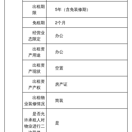
出租期
5年（含免装修期）
限
免租期
2个月
经营业
办公
态限定
出租资
办公
产用途
出租资
空置
产现状
出租资
房产证
产产权
出租物
简装
业装修情况
是否允
许承租人对
是
物业进行二