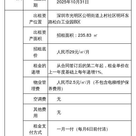
2025年10月31日
期
出租资
深圳市光明区公明街道上村社区明环东
产位置
路松白工业园B区
出租资
招租面积：235.83 ㎡
产面积
招租底
人民币29元/㎡/月
价
租金的
从合同签订后的第二年起，租金单价在
递增
上一年度基础上每年递增1%。
物业管
人民币2.5元/㎡/月（不包含电梯维护保
理费
养费用）
空调费
无
其他费
无
用
租金支
一月一付（每月6日前付清）
付方式