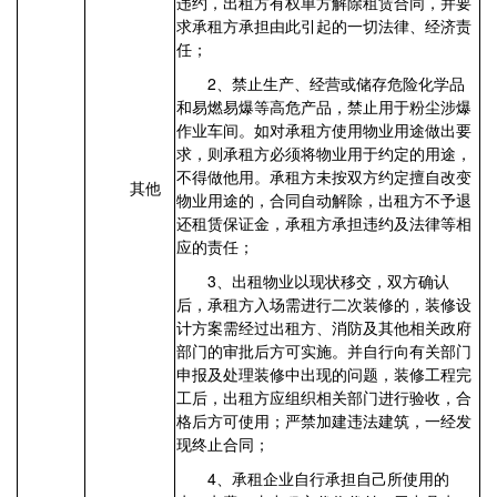
违约，出租方有权单方解除租赁合同，并要
求承租方承担由此引起的一切法律、经济责
任；
2、禁止生产、经营或储存危险化学品
和易燃易爆等高危产品，禁止用于粉尘涉爆
作业车间。如对承租方使用物业用途做出要
求，则承租方必须将物业用于约定的用途，
不得做他用。承租方未按双方约定擅自改变
其他
物业用途的，合同自动解除，出租方不予退
还租赁保证金，承租方承担违约及法律等相
应的责任；
3、出租物业以现状移交，双方确认
后，承租方入场需进行二次装修的，装修设
计方案需经过出租方、消防及其他相关政府
部门的审批后方可实施。并自行向有关部门
申报及处理装修中出现的问题，装修工程完
工后，出租方应组织相关部门进行验收，合
格后方可使用；严禁加建违法建筑，一经发
现终止合同；
4、承租企业自行承担自己所使用的